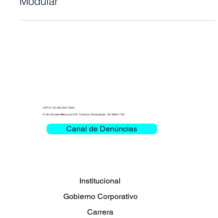
para la entrega del 1º Data Center
Modular
MATRIZ
+55 (48) 3331-3000
R. Ver Osvaldo Bittencourt, 276 - Carianos, Florianópolis - SC, 88047-700
Canal de Denúncias
Institucional
Gobierno Corporativo