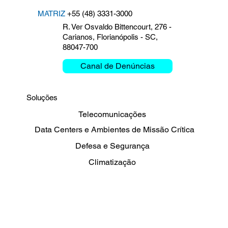
MATRIZ
+55 (48) 3331-3000
R. Ver Osvaldo Bittencourt, 276 -
Carianos, Florianópolis - SC,
88047-700
Canal de Denúncias
Soluções
Telecomunicações
Data Centers e Ambientes de Missão Crítica
Defesa e Segurança
Climatização
Energia, Petróleo e Gás
Sharing