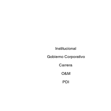
Institucional
Gobierno Corporativo
Carrera
O&M
PDI
Artículos y noticias
Contáctenos
Política de privacidad