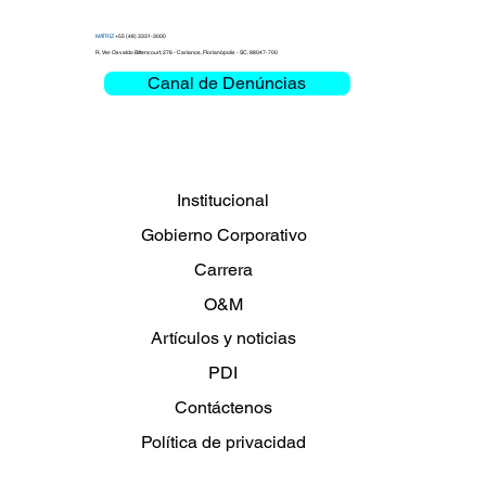
MATRIZ
+55 (48) 3331-3000
R. Ver Osvaldo Bittencourt, 276 - Carianos, Florianópolis - SC, 88047-700
Canal de Denúncias
Institucional
Gobierno Corporativo
Carrera
O&M
Artículos y noticias
PDI
Contáctenos
Política de privacidad