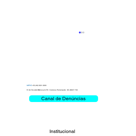
MATRIZ
+55 (48) 3331-3000
R. Ver Osvaldo Bittencourt, 276 - Carianos, Florianópolis - SC, 88047-700
Canal de Denúncias
Clemar debate Misión Crítica y
Movilidad en la Bienal das Rodovias
2026
Institucional