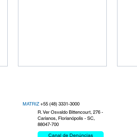
MATRIZ
+55 (48) 3331-3000
R. Ver Osvaldo Bittencourt, 276 -
Carianos, Florianópolis - SC,
88047-700
Clemar debate Misión
El F
Crítica y Movilidad en la
Cent
Canal de Denúncias