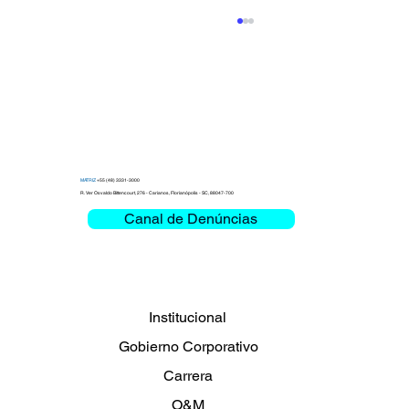
MATRIZ
+55 (48) 3331-3000
R. Ver Osvaldo Bittencourt, 276 - Carianos, Florianópolis - SC, 88047-700
Canal de Denúncias
Clemar debate Misión Crítica y
Movilidad en la Bienal das Rodovias
2026
Institucional
Gobierno Corporativo
Carrera
O&M