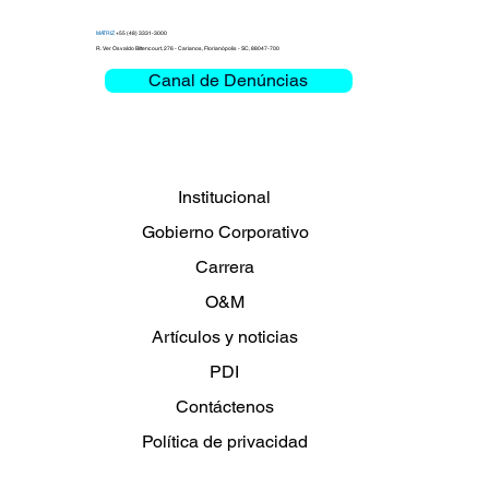
MATRIZ
+55 (48) 3331-3000
R. Ver Osvaldo Bittencourt, 276 - Carianos, Florianópolis - SC, 88047-700
Canal de Denúncias
Clemar debate Misión Crítica y
Movilidad en la Bienal das Rodovias
2026
Institucional
Gobierno Corporativo
Carrera
O&M
Artículos y noticias
PDI
Contáctenos
Política de privacidad