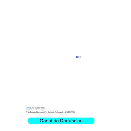
MATRIZ
+55 (48) 3331-3000
R. Ver Osvaldo Bittencourt, 276 - Carianos, Florianópolis - SC, 88047-700
Canal de Denúncias
Clemar recibe a la comitiva de la SSP-
SC para la entrega del 1º Data Center