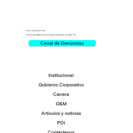
MATRIZ
+55 (48) 3331-3000
R. Ver Osvaldo Bittencourt, 276 - Carianos, Florianópolis - SC, 88047-700
Canal de Denúncias
Clemar celebra 50 años de dedicación
del Sr. Rubens Marcilio Bittencourt
Institucional
Gobierno Corporativo
Carrera
O&M
Artículos y noticias
PDI
Contáctenos