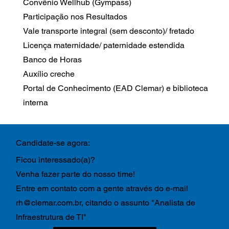
Convênio Wellhub (Gympass)
Participação nos Resultados
Vale transporte integral (sem desconto)/ fretado
Licença maternidade/ paternidade estendida
Banco de Horas
Auxílio creche
Portal de Conhecimento (EAD Clemar) e biblioteca
interna
Candidate-se agora:
Ficou interessado(a)?
Venha fazer parte do nosso time!
Entre em contato com a gente através do e-mail
rh@clemar.com.br
, citando o assunto "Analista de
Infraestrutura de TI"