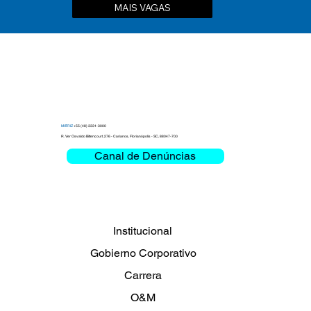
MAIS VAGAS
MATRIZ
+55 (48) 3331-3000
R. Ver Osvaldo Bittencourt, 276 - Carianos, Florianópolis - SC, 88047-700
Canal de Denúncias
Institucional
Gobierno Corporativo
Carrera
O&M