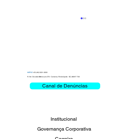
MATRIZ
+55 (48) 3331-3000
R. Ver. Osvaldo Bittencourt, 276 - Carianos, Florianópolis - SC, 88047-700
Canal de Denúncias
Clemar debate Missão Crítica e
Mobilidade na Bienal das Rodovias
2026
Institucional
Governança Corporativa
Carreira