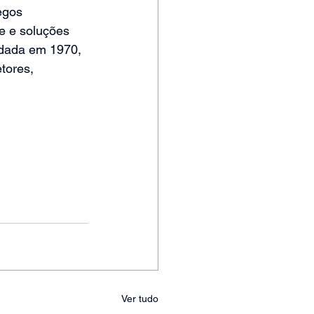
egos 
e e soluções 
dada em 1970, 
tores, 
Ver tudo