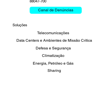
88047-700
Funttel: Clemar Engenharia
obtém R$15 milhões para
Canal de Denúncias
investir em 5G
Soluções
Telecomunicações
Data Centers e Ambientes de Missão Crítica
Defesa e Segurança
Climatização
Energia, Petróleo e Gás
Sharing