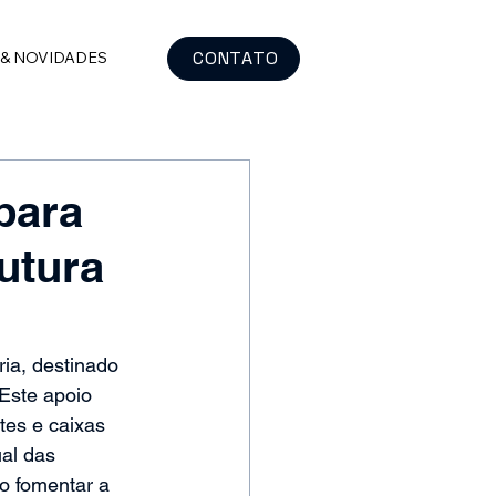
CONTATO
 & NOVIDADES
para
utura
a, destinado 
Este apoio 
tes e caixas 
al das 
vo fomentar a 