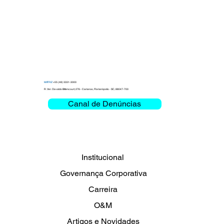
MATRIZ
+55 (48) 3331-3000
R. Ver. Osvaldo Bittencourt, 276 - Carianos, Florianópolis - SC, 88047-700
Canal de Denúncias
Clemar debate Missão Crítica e
Mobilidade na Bienal das Rodovias
2026
Institucional
Governança Corporativa
Carreira
O&M
Artigos e Novidades