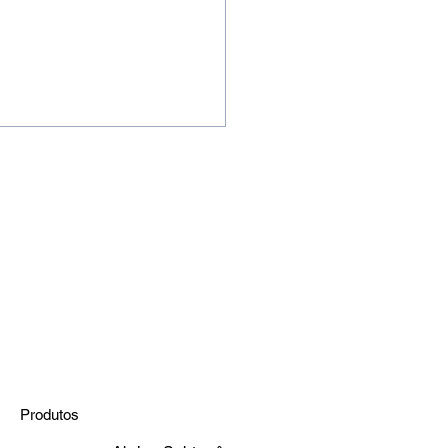
turo dos Data Centers:
ghts da Clemar no
to da Legrand
Produtos