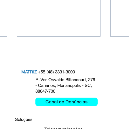
MATRIZ
+55 (48) 3331-3000
R. Ver. Osvaldo Bittencourt, 276
- Carianos, Florianópolis - SC,
88047-700
Clemar debate Missão
O Fu
Crítica e Mobilidade na
Insi
Canal de Denúncias
Bienal das Rodovias 2026
even
Soluções