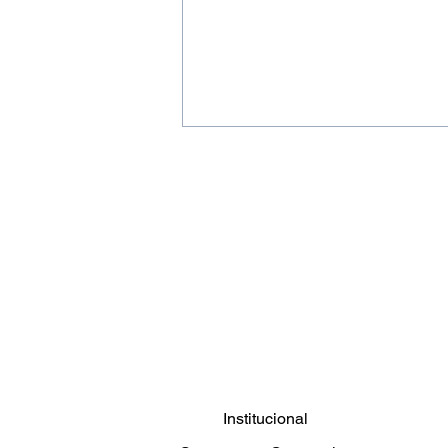
Campanha do Agasalho
Clemar 2026: O frio não
espera
Institucional