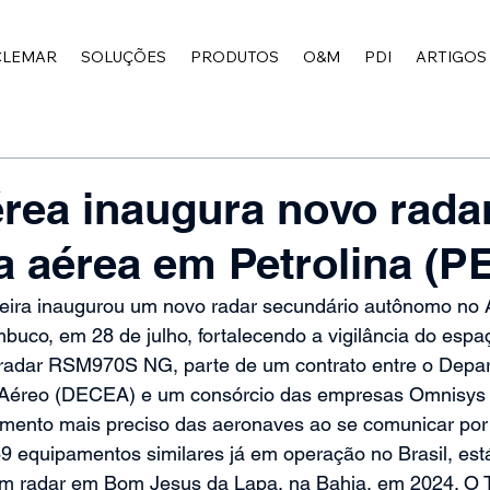
CLEMAR
SOLUÇÕES
PRODUTOS
O&M
PDI
ARTIGOS
rea inaugura novo rada
ia aérea em Petrolina (P
leira inaugurou um novo radar secundário autônomo no 
buco, em 28 de julho, fortalecendo a vigilância do espa
radar RSM970S NG, parte de um contrato entre o Depa
 Aéreo (DECEA) e um consórcio das empresas Omnisys 
mento mais preciso das aeronaves ao se comunicar por
 equipamentos similares já em operação no Brasil, está
um radar em Bom Jesus da Lapa, na Bahia, em 2024. O 