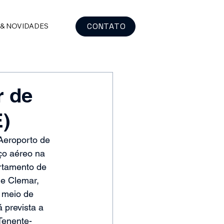
CONTATO
 & NOVIDADES
r de
E)
Aeroporto de 
ço aéreo na 
rtamento de 
e Clemar, 
 meio de 
 prevista a 
Tenente-