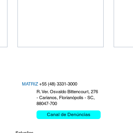
MATRIZ
+55 (48) 3331-3000
R. Ver. Osvaldo Bittencourt, 276
- Carianos, Florianópolis - SC,
88047-700
Nosso compromisso com a
Clem
segurança: Simulado de
comi
Canal de Denúncias
Emergência 2025
Bras
Soluções