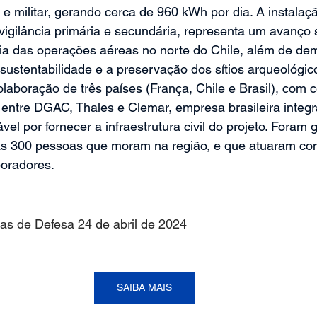
l e militar, gerando cerca de 960 kWh por dia. A instalaç
igilância primária e secundária, representa um avanço si
cia das operações aéreas no norte do Chile, além de de
stentabilidade e a preservação dos sítios arqueológico
olaboração de três países (França, Chile e Brasil), com 
 entre DGAC, Thales e Clemar, empresa brasileira integr
el por fornecer a infraestrutura civil do projeto. Foram 
as 300 pessoas que moram na região, e que atuaram co
boradores.
as de Defesa
24 de abril de 2024
SAIBA MAIS