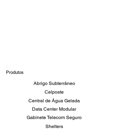
ar Engenharia recebe
tiva do Exército
ileiro
Produtos
Abrigo Subterrâneo
Celposte
Central de Água Gelada
Data Center Modular
Gabinete Telecom Seguro
Shelters