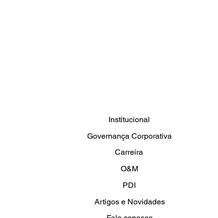
Clemar promove Evento de
Segurança do Trabalho na
UIP
Institucional
Governança Corporativa
Carreira
O&M
PDI
Artigos e Novidades
Fale conosco