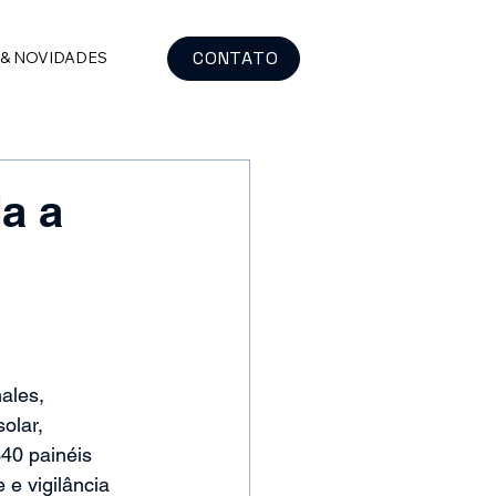
CONTATO
 & NOVIDADES
a a
ales, 
olar, 
40 painéis 
 e vigilância 