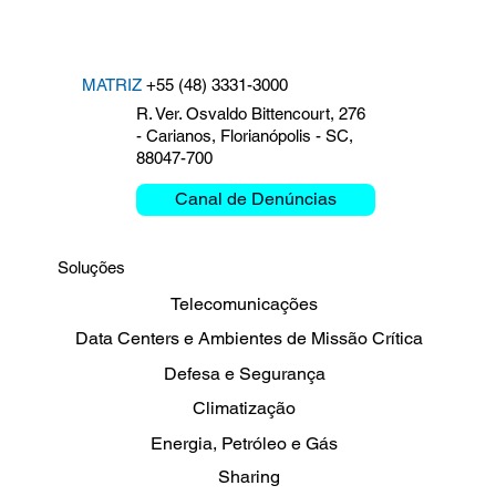
MATRIZ
+55 (48) 3331-3000
R. Ver. Osvaldo Bittencourt, 276
- Carianos, Florianópolis - SC,
88047-700
Nosso compromisso com a
Clem
segurança: Simulado de
comi
Canal de Denúncias
Emergência 2025
Bras
Soluções
Telecomunicações
Data Centers e Ambientes de Missão Crítica
Defesa e Segurança
Climatização
Energia, Petróleo e Gás
Sharing