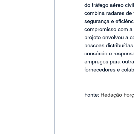
do tráfego aéreo civi
combina radares de v
segurança e eficiên
compromisso com a su
projeto envolveu a c
pessoas distribuídas
consórcio e responsáv
empregos para outr
fornecedores e cola
Fonte: 
Redação Forç