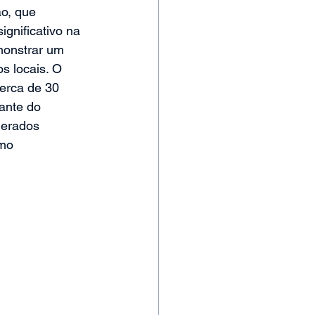
ão, que 
gnificativo na 
monstrar um 
s locais. O 
cerca de 30 
ante do 
gerados 
mo 