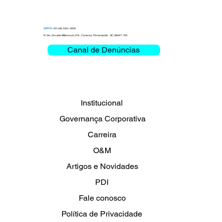
MATRIZ
+55 (48) 3331-3000
R. Ver. Osvaldo Bittencourt, 276 - Carianos, Florianópolis - SC, 88047-700
Canal de Denúncias
O Futuro dos Data Centers: Insights da
Clemar no evento da Legrand
Institucional
Governança Corporativa
Carreira
O&M
Artigos e Novidades
PDI
Fale conosco
Política de Privacidade