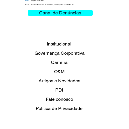
MATRIZ
+55 (48) 3331-3000
R. Ver. Osvaldo Bittencourt, 276 - Carianos, Florianópolis - SC, 88047-700
Canal de Denúncias
Institucional
Governança Corporativa
Carreira
O&M
Artigos e Novidades
PDI
Fale conosco
Política de Privacidade