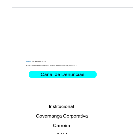
criação de laboratório de Realidade
Virtual
MATRIZ
+55 (48) 3331-3000
R. Ver. Osvaldo Bittencourt, 276 - Carianos, Florianópolis - SC, 88047-700
Canal de Denúncias
Institucional
Governança Corporativa