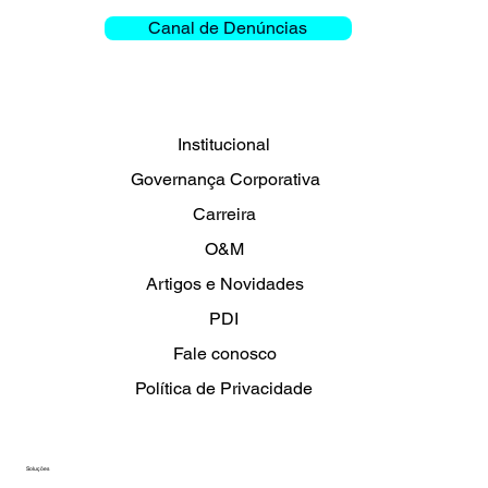
MATRIZ
+55 (48) 3331-3000
R. Ver. Osvaldo Bittencourt, 276 - Carianos, Florianópolis - SC, 88047-700
Canal de Denúncias
Institucional
Governança Corporativa
Carreira
O&M
Artigos e Novidades
PDI
Fale conosco
Política de Privacidade