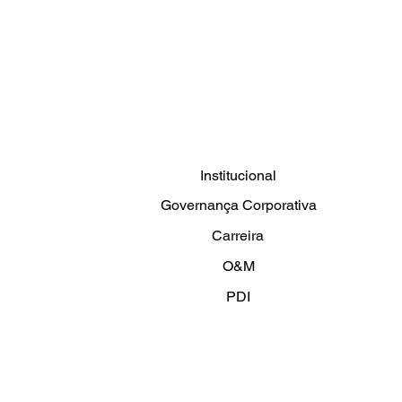
Institucional
Governança Corporativa
Carreira
O&M
PDI
Artigos e Novidades
Fale conosco
Política de Privacidade