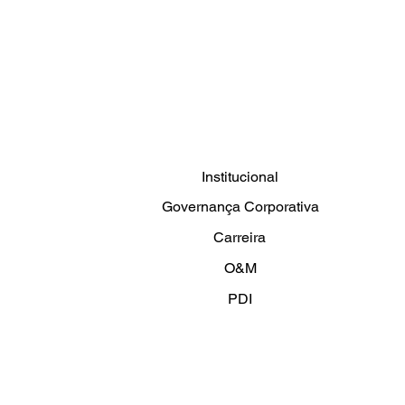
Institucional
Governança Corporativa
Carreira
O&M
PDI
Artigos e Novidades
Fale conosco
Política de Privacidade