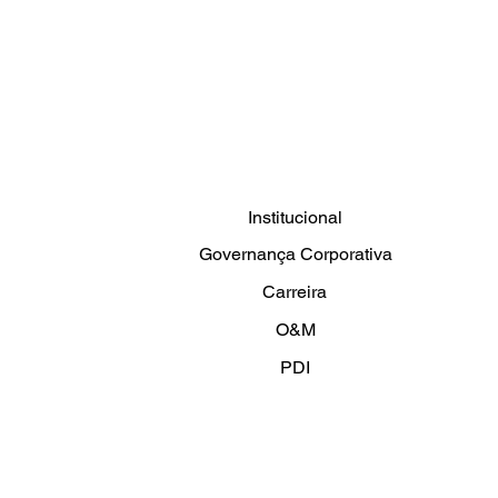
Institucional
Governança Corporativa
Carreira
O&M
PDI
Artigos e Novidades
Fale conosco
Política de Privacidade