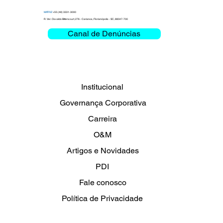
MATRIZ
+55 (48) 3331-3000
R. Ver. Osvaldo Bittencourt, 276 - Carianos, Florianópolis - SC, 88047-700
Canal de Denúncias
Campanha do Agasalho Clemar 2026:
O frio não espera
Institucional
Governança Corporativa
Carreira
O&M
Artigos e Novidades
PDI
Fale conosco
Política de Privacidade