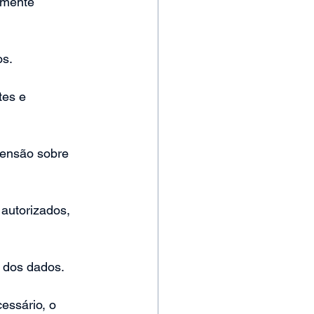
amente 
os.
tes e 
eensão sobre 
autorizados, 
s dos dados.
essário, o 