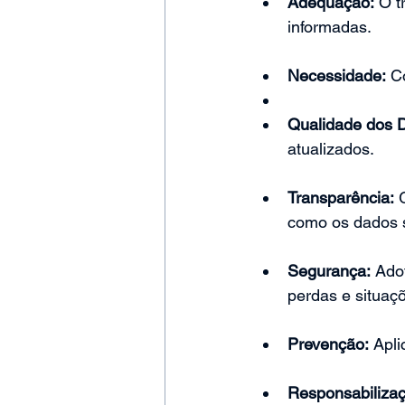
Adequação:
 O t
informadas.
Necessidade:
 C
Qualidade dos 
atualizados.
Transparência:
 
como os dados s
Segurança:
 Ado
perdas e situaçõe
Prevenção:
 Apli
Responsabilizaç