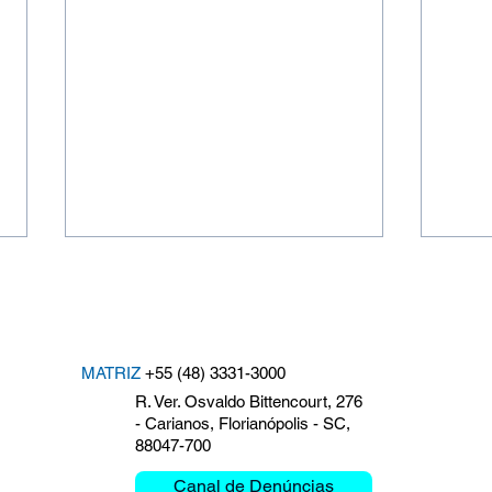
MATRIZ
+55 (48) 3331-3000
R. Ver. Osvaldo Bittencourt, 276
- Carianos, Florianópolis - SC,
88047-700
Campanha do Agasalho
Clem
Clemar 2026: O frio não
Crít
Canal de Denúncias