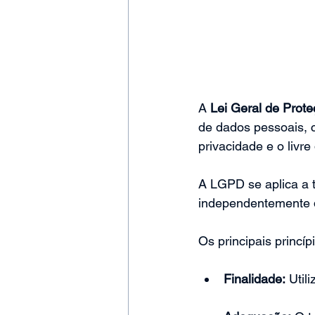
A 
Lei Geral de Prot
de dados pessoais, c
privacidade e o livr
A LGPD se aplica a 
independentemente d
Os principais princí
Finalidade:
 Util