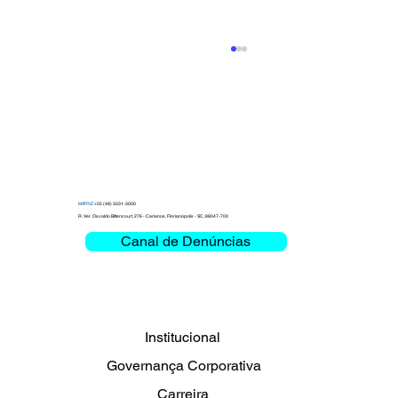
MATRIZ
+55 (48) 3331-3000
R. Ver. Osvaldo Bittencourt, 276 - Carianos, Florianópolis - SC, 88047-700
Canal de Denúncias
Clemar debate Missão Crítica e
Mobilidade na Bienal das Rodovias
2026
Institucional
Governança Corporativa
Carreira