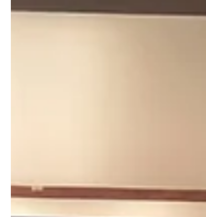
11 de jun.
Clemar Engenharia na SC Expo Defense
2026: Entrevista com DIR Luiz Fernando
Lemos