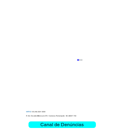
MATRIZ
+55 (48) 3331-3000
R. Ver. Osvaldo Bittencourt, 276 - Carianos, Florianópolis - SC, 88047-700
Canal de Denúncias
Campanha do Agasalho Clemar 2026: